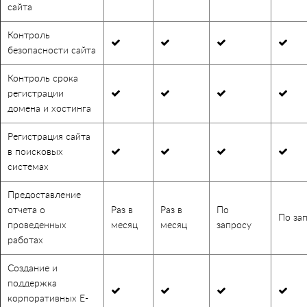
сайта
Контроль
безопасности сайта
Контроль срока
регистрации
домена и хостинга
Регистрация сайта
в поисковых
системах
Предоставление
отчета о
Раз в
Раз в
По
По за
проведенных
месяц
месяц
запросу
работах
Создание и
поддержка
корпоративных E-