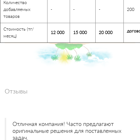
Количество
добавляемых
-
-
-
200
товаров
Стоимость (тг/
догов
12 000
15 000
20 000
месяц)
Отзывы
Отличная компания! Часто предлагают
оригинальные решения для поставленных
задач.