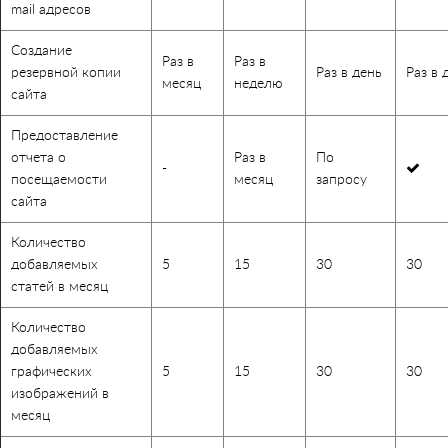
mail адресов
Создание
Раз в
Раз в
резервной копии
Раз в день
Раз в 
месяц
неделю
сайта
Предоставление
отчета о
Раз в
По
-
посещаемости
месяц
запросу
сайта
Количество
добавляемых
5
15
30
30
статей в месяц
Количество
добавляемых
графических
5
15
30
30
изображений в
месяц